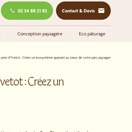
mail
02 34 88 21 82
Contact & Devis
e
Conception paysagère
Eco pâturage
mp près d'Yvetot : Créez un écosystème apaisant au cœur de votre parc paysager
vetot : Créez un