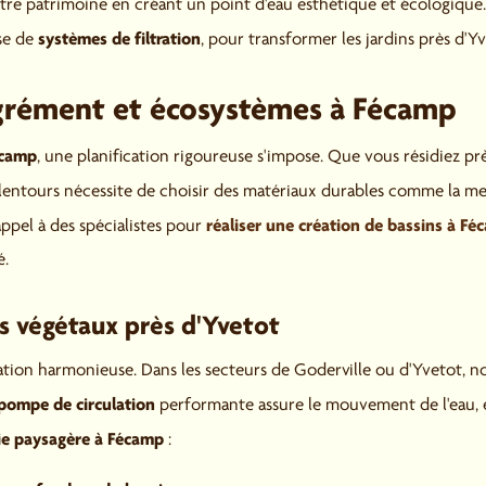
tre patrimoine en créant un point d'eau esthétique et écologique.
systèmes de filtration
se de
, pour transformer les jardins près d'Y
grément et écosystèmes à Fécamp
écamp
, une planification rigoureuse s'impose. Que vous résidiez pr
alentours nécessite de choisir des matériaux durables comme la m
réaliser une création de bassins à F
appel à des spécialistes pour
é.
es végétaux près d'Yvetot
tation harmonieuse. Dans les secteurs de Goderville ou d'Yvetot, 
pompe de circulation
performante assure le mouvement de l'eau, év
e paysagère à Fécamp
: