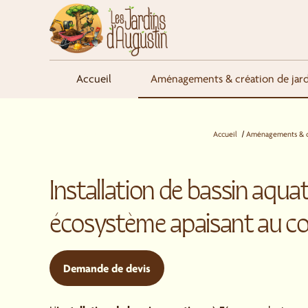
Panneau de gestion des cookies
Accueil
Aménagements & création de jard
Retour
Accueil
Aménagements & cr
Installation de bassin aqua
écosystème apaisant au cœ
Demande de devis