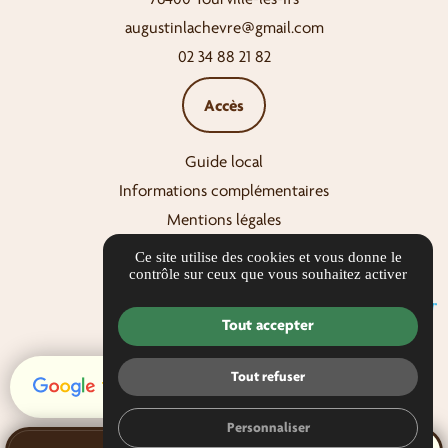
augustinlachevre@gmail.com
02 34 88 21 82
Accès
Guide local
Informations complémentaires
Mentions légales
Politique de confidentialité
Ce site utilise des cookies et vous donne le
contrôle sur ceux que vous souhaitez activer
Gestion des cookies
Tout accepter
Tout refuser
18 avis
Personnaliser
call
mail