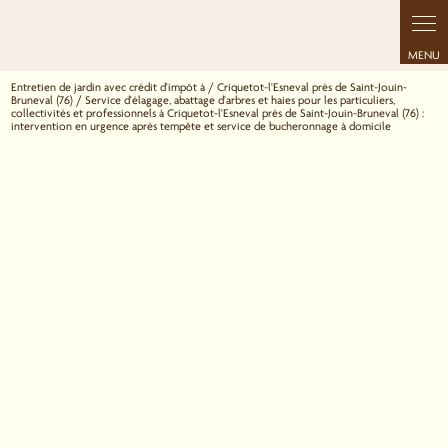
Entretien de jardin avec crédit d'impôt à / Criquetot-l'Esneval près de Saint-Jouin-
Bruneval (76) / Service d'élagage, abattage d'arbres et haies pour les particuliers,
collectivités et professionnels à Criquetot-l'Esneval près de Saint-Jouin-Bruneval (76) :
intervention en urgence après tempête et service de bucheronnage à domicile
Service d'élagage, abattage d'arbres et haies
pour les particuliers, collectivités et
professionnels à Criquetot-l'Esneval près de
Saint-Jouin-Bruneval (76) : intervention en
urgence après tempête et service de
bucheronnage à domicile
02 34 88 21 82
La gestion des arbres nécessite un savoir-faire technique et